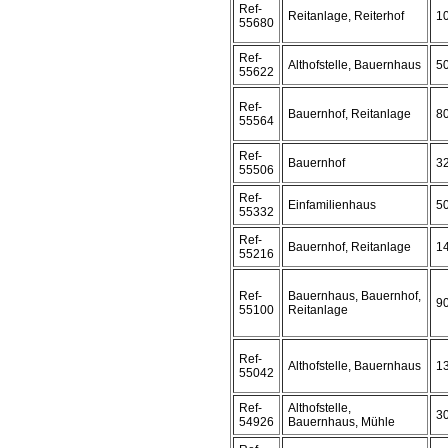
Ref-
Reitanlage, Reiterhof
1
55680
Ref-
Althofstelle, Bauernhaus
5
55622
Ref-
Bauernhof, Reitanlage
8
55564
Ref-
Bauernhof
3
55506
Ref-
Einfamilienhaus
5
55332
Ref-
Bauernhof, Reitanlage
1
55216
Ref-
Bauernhaus, Bauernhof,
9
55100
Reitanlage
Ref-
Althofstelle, Bauernhaus
1
55042
Ref-
Althofstelle,
3
54926
Bauernhaus, Mühle