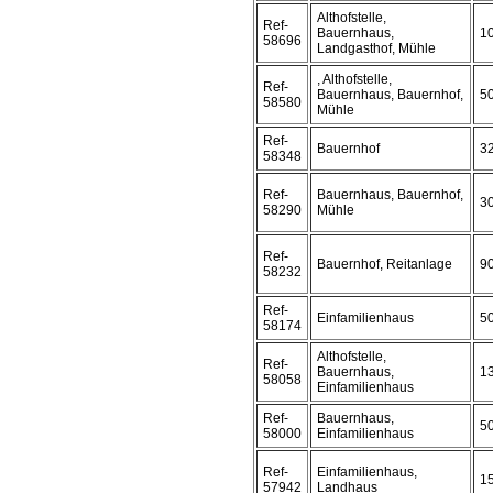
Althofstelle,
Ref-
Bauernhaus,
1
58696
Landgasthof, Mühle
, Althofstelle,
Ref-
Bauernhaus, Bauernhof,
5
58580
Mühle
Ref-
Bauernhof
3
58348
Ref-
Bauernhaus, Bauernhof,
3
58290
Mühle
Ref-
Bauernhof, Reitanlage
9
58232
Ref-
Einfamilienhaus
5
58174
Althofstelle,
Ref-
Bauernhaus,
1
58058
Einfamilienhaus
Ref-
Bauernhaus,
5
58000
Einfamilienhaus
Ref-
Einfamilienhaus,
1
57942
Landhaus