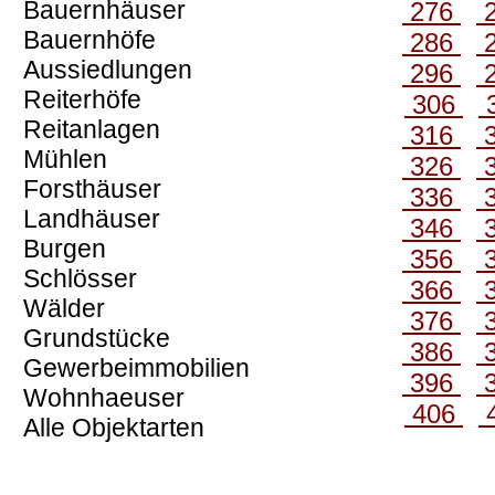
Bauernhäuser
276
Bauernhöfe
286
Aussiedlungen
296
Reiterhöfe
306
Reitanlagen
316
Mühlen
326
Forsthäuser
336
Landhäuser
346
Burgen
356
Schlösser
366
Wälder
376
Grundstücke
386
Gewerbeimmobilien
396
Wohnhaeuser
406
Alle Objektarten