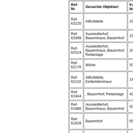
Ref-
K
Gesuchte Objektart
Nr
bi
Ref-
Althofstelle
2
63220
Ref-
Aussiedlerhof,
2
62698
Bauernhaus, Bauernhof
Aussiedlerhof,
Ref-
Bauernhaus, Bauernhof,
3
62524
Reitanlage
Ref-
Mühle
5
62176
Ref-
Althofstelle,
1
62118
Einfamilienhaus
Ref-
, Bauernhof, Reitanlage
4
61944
Ref-
Aussiedlerhof,
5
61886
Bauernhaus, Bauernhof
Ref-
Bauernhof
6
61828