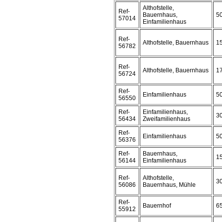
Althofstelle,
Ref-
Bauernhaus,
5
57014
Einfamilienhaus
Ref-
Althofstelle, Bauernhaus
1
56782
Ref-
Althofstelle, Bauernhaus
1
56724
Ref-
Einfamilienhaus
5
56550
Ref-
Einfamilienhaus,
3
56434
Zweifamilienhaus
Ref-
Einfamilienhaus
5
56376
Ref-
Bauernhaus,
1
56144
Einfamilienhaus
Ref-
Althofstelle,
3
56086
Bauernhaus, Mühle
Ref-
Bauernhof
6
55912