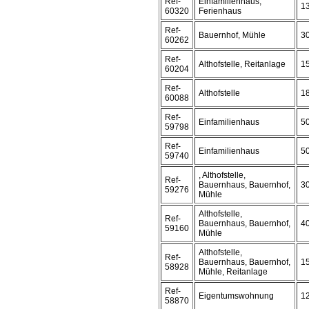
Ref-
Einfamilienhaus,
1
60320
Ferienhaus
Ref-
Bauernhof, Mühle
3
60262
Ref-
Althofstelle, Reitanlage
1
60204
Ref-
Althofstelle
1
60088
Ref-
Einfamilienhaus
5
59798
Ref-
Einfamilienhaus
5
59740
, Althofstelle,
Ref-
Bauernhaus, Bauernhof,
3
59276
Mühle
Althofstelle,
Ref-
Bauernhaus, Bauernhof,
4
59160
Mühle
Althofstelle,
Ref-
Bauernhaus, Bauernhof,
1
58928
Mühle, Reitanlage
Ref-
Eigentumswohnung
1
58870