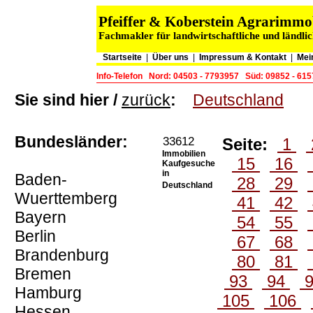
Pfeiffer & Koberstein Agrarimm
Fachmakler für landwirtschaftliche und ländli
Startseite
|
Über uns
|
Impressum & Kontakt
|
Mei
Info-Telefon
Nord: 04503 - 7793957
Süd: 09852 - 61
Sie sind hier /
zurück
:
Deutschland
Bundesländer:
33612
Seite:
1
Immobilien
15
16
Kaufgesuche
in
Baden-
28
29
Deutschland
Wuerttemberg
41
42
Bayern
54
55
Berlin
67
68
Brandenburg
80
81
Bremen
93
94
Hamburg
105
106
Hessen