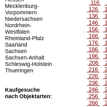
116
Mecklenburg-
126
Vorpommern
136
Niedersachsen
146
Nordrhein-
156
Westfalen
166
Rheinland-Pfalz
176
Saarland
186
Sachsen
196
Sachsen-Anhalt
206
Schleswig-Holstein
216
Thueringen
226
236
246
Kaufgesuche
256
nach Objektarten:
266