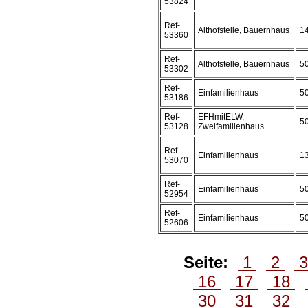
53824
Ref-
Althofstelle, Bauernhaus
1
53360
Ref-
Althofstelle, Bauernhaus
5
53302
Ref-
Einfamilienhaus
5
53186
Ref-
EFHmitELW,
5
53128
Zweifamilienhaus
Ref-
Einfamilienhaus
1
53070
Ref-
Einfamilienhaus
5
52954
Ref-
Einfamilienhaus
5
52606
Seite:
1
2
16
17
18
30
31
32