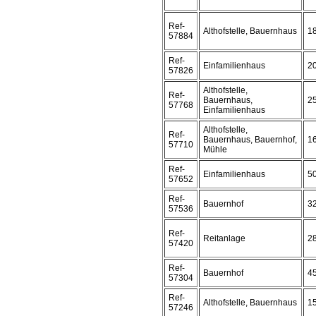
Ref-
Althofstelle, Bauernhaus
1
57884
Ref-
Einfamilienhaus
2
57826
Althofstelle,
Ref-
Bauernhaus,
2
57768
Einfamilienhaus
Althofstelle,
Ref-
Bauernhaus, Bauernhof,
1
57710
Mühle
Ref-
Einfamilienhaus
5
57652
Ref-
Bauernhof
3
57536
Ref-
Reitanlage
2
57420
Ref-
Bauernhof
4
57304
Ref-
Althofstelle, Bauernhaus
1
57246