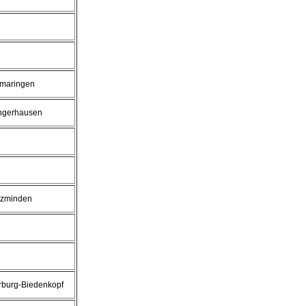
gmaringen
ngerhausen
lzminden
burg-Biedenkopf