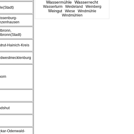
Wassermühle
Wasserrecht
Wasserturm
Weideland
Weinberg
le(Stadt)
Weingut
Wiese
Windmühle
Windmühlen
ssenburg-
nzenhausen
lbronn,
lbronn(Stadt)
trut-Hainich-Kreis
rdwestmecklenburg
horn
ndshut
ckar-Odenwald-