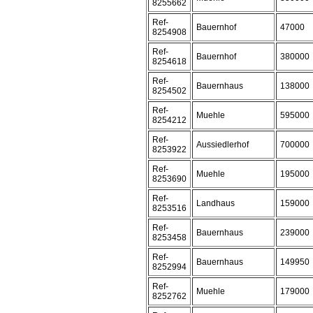
8255662
Ref-
Bauernhof
47000
8254908
Ref-
Bauernhof
380000
8254618
Ref-
Bauernhaus
138000
8254502
Ref-
Muehle
595000
8254212
Ref-
Aussiedlerhof
700000
8253922
Ref-
Muehle
195000
8253690
Ref-
Landhaus
159000
8253516
Ref-
Bauernhaus
239000
8253458
Ref-
Bauernhaus
149950
8252994
Ref-
Muehle
179000
8252762