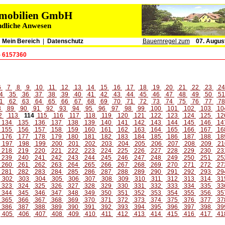
immobilien GmbH
ndliche Anwesen
|
Mein Bereich
|
Datenschutz
Bauernregel zum
07. Augus
- 6157360
6
7
8
9
10
11
12
13
14
15
16
17
18
19
20
21
22
23
2
4
35
36
37
38
39
40
41
42
43
44
45
46
47
48
49
50
5
1
62
63
64
65
66
67
68
69
70
71
72
73
74
75
76
77
7
8
89
90
91
92
93
94
95
96
97
98
99
100
101
102
103
10
2
113
114
115
116
117
118
119
120
121
122
123
124
125
12
134
135
136
137
138
139
140
141
142
143
144
145
146
14
155
156
157
158
159
160
161
162
163
164
165
166
167
16
176
177
178
179
180
181
182
183
184
185
186
187
188
18
197
198
199
200
201
202
203
204
205
206
207
208
209
21
218
219
220
221
222
223
224
225
226
227
228
229
230
23
239
240
241
242
243
244
245
246
247
248
249
250
251
25
260
261
262
263
264
265
266
267
268
269
270
271
272
27
281
282
283
284
285
286
287
288
289
290
291
292
293
29
302
303
304
305
306
307
308
309
310
311
312
313
314
31
323
324
325
326
327
328
329
330
331
332
333
334
335
33
344
345
346
347
348
349
350
351
352
353
354
355
356
35
365
366
367
368
369
370
371
372
373
374
375
376
377
37
386
387
388
389
390
391
392
393
394
395
396
397
398
39
405
406
407
408
409
410
411
412
413
414
415
416
417
41