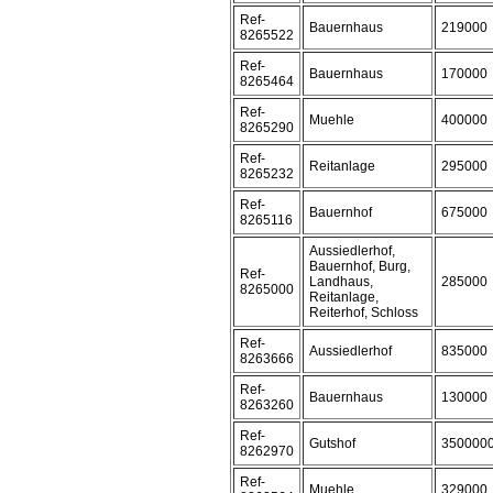
Ref-
Bauernhaus
219000
8265522
Ref-
Bauernhaus
170000
8265464
Ref-
Muehle
400000
8265290
Ref-
Reitanlage
295000
8265232
Ref-
Bauernhof
675000
8265116
Aussiedlerhof,
Bauernhof, Burg,
Ref-
Landhaus,
285000
8265000
Reitanlage,
Reiterhof, Schloss
Ref-
Aussiedlerhof
835000
8263666
Ref-
Bauernhaus
130000
8263260
Ref-
Gutshof
350000
8262970
Ref-
Muehle
329000