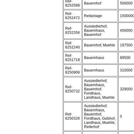
Ref-
Bauernhof
500000
8252588
Ref-
Reitanlage
150000
8252472
Aussiedlerhof,
Ref-
Bauernhaus,
450000
8252356
Bauernhof
Ref-
Bauernhof, Muehle
197500
8252240
Ref-
Bauernhaus
89500
8251718
Ref-
Bauernhaus
310000
8250906
Aussiedlerhof,
Bauernhaus,
Ref-
Bauernhof,
329000
8250732
Forsthaus,
Landhaus, Muehle
Aussiedlerhof,
Bauernhaus,
Ref-
Bauernhof,
0
8250326
Forsthaus, Gutshof,
Landhaus, Muehle,
Reiterhof