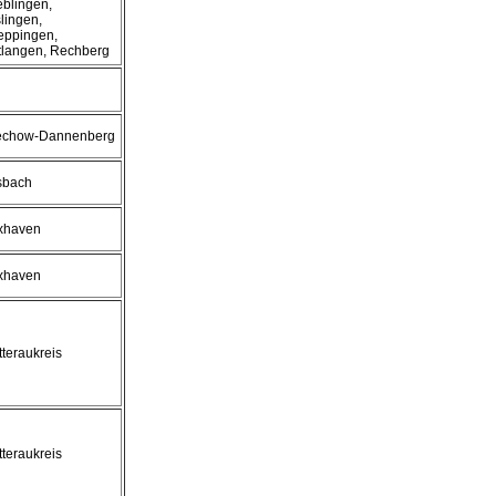
blingen,
lingen,
eppingen,
langen, Rechberg
echow-Dannenberg
sbach
xhaven
xhaven
teraukreis
teraukreis