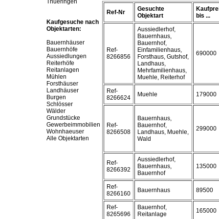
Thueringen
Gesuchte
Kaufpre
Ref-Nr
Objektart
bis ...
Kaufgesuche nach
Objektarten:
Aussiedlerhof,
Bauernhaus,
Bauernhäuser
Bauernhof,
Bauernhöfe
Ref-
Einfamilienhaus,
690000
Aussiedlungen
8266856
Forsthaus, Gutshof,
Reiterhöfe
Landhaus,
Reitanlagen
Mehrfamilienhaus,
Mühlen
Muehle, Reiterhof
Forsthäuser
Landhäuser
Ref-
Muehle
179000
Burgen
8266624
Schlösser
Wälder
Grundstücke
Bauernhaus,
Gewerbeimmobilien
Ref-
Bauernhof,
299000
Wohnhaeuser
8266508
Landhaus, Muehle,
Alle Objektarten
Wald
Aussiedlerhof,
Ref-
Bauernhaus,
135000
8266392
Bauernhof
Ref-
Bauernhaus
89500
8266160
Ref-
Bauernhof,
165000
8265696
Reitanlage