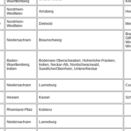
Wuerttemberg
Kre
Nordrhein-
Arnsberg
Hoc
Westfalen
Nordrhein-
0
Detmold
Mi
Westfalen
Bra
Gif
Niedersachsen
Braunschweig
Wol
Wol
Baden-
Bodensee-Oberschwaben, Hohenlohe-Franken,
Wuerttemberg,
Indien, Neckar-Alb, Nordschwarzwald,
Indien
SuedlicherOberrhein, UntererNeckar
Niedersachsen
Lueneburg
Cu
Hessen
Kassel
Sch
Rheinland-Pfalz
Koblenz
Niedersachsen
Lueneburg