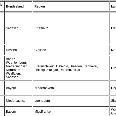
is
Bundesland
Region
La
Sachsen
Chemnitz
Fre
Hessen
Giessen
Mar
Baden-
Wuerttemberg,
Niedersachsen,
Braunschweig, Detmold, Dresden, Hannover,
Lu
Nordrhein-
Leipzig, Stuttgart, UntererNeckar
Westfalen,
Sachsen
Bayern
Niederbayern
De
Niedersachsen
Lueneburg
St
Wei
Bayern
Mittelfranken
Gu