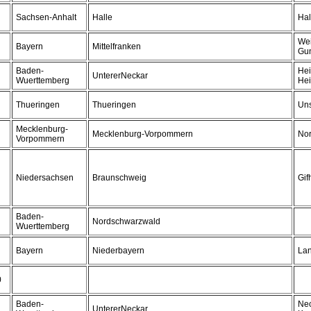
Sachsen-Anhalt
Halle
Hal
Wei
Bayern
Mittelfranken
Gu
Baden-
Hei
UntererNeckar
Wuerttemberg
Hei
Thueringen
Thueringen
Uns
Mecklenburg-
Mecklenburg-Vorpommern
No
Vorpommern
Niedersachsen
Braunschweig
Gif
Baden-
Nordschwarzwald
Wuerttemberg
Bayern
Niederbayern
La
0
Baden-
Ne
UntererNeckar