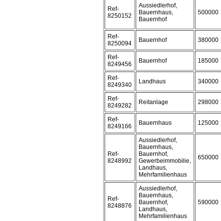
Aussiedlerhof,
Ref-
Bauernhaus,
500000
8250152
Bauernhof
Ref-
Bauernhof
380000
8250094
Ref-
Bauernhof
185000
8249456
Ref-
Landhaus
340000
8249340
Ref-
Reitanlage
298000
8249282
Ref-
Bauernhaus
125000
8249166
Aussiedlerhof,
Bauernhaus,
Ref-
Bauernhof,
650000
8248992
Gewerbeimmobilie,
Landhaus,
Mehrfamilienhaus
Aussiedlerhof,
Bauernhaus,
Ref-
Bauernhof,
590000
8248876
Landhaus,
Mehrfamilienhaus