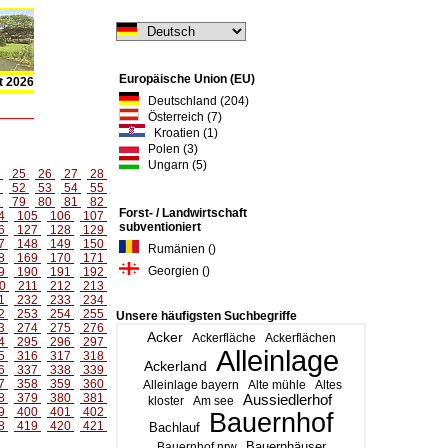
Europäische Union (EU)
t 2026
Deutschland (204)
Österreich (7)
Kroatien (1)
Polen (3)
Ungarn (5)
4
25
26
27
28
1
52
53
54
55
8
79
80
81
82
Forst- / Landwirtschaft
4
105
106
107
subventioniert
6
127
128
129
7
148
149
150
Rumänien ()
8
169
170
171
Georgien ()
9
190
191
192
0
211
212
213
1
232
233
234
2
253
254
255
Unsere häufigsten Suchbegriffe
3
274
275
276
Acker
Ackerfläche
Ackerflächen
4
295
296
297
Alleinlage
5
316
317
318
Ackerland
6
337
338
339
7
358
359
360
Alleinlage bayern
Alte mühle
Altes
8
379
380
381
Aussiedlerhof
kloster
Am see
9
400
401
402
Bauernhof
8
419
420
421
Bachlauf
Bauernhäuser
Bauernhof nrw