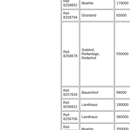
Ref-
Muehle
179000
8258852
Ref-
Grünland
65000
8258794
Gutshof,
Ref-
Reitanlage,
550000
8258678
Reiterhof
Ref-
Bauernhof
99000
8257634
Ref-
Landhaus
190000
8256822
Ref-
Landhaus
385000
8256706
Ref-
Muehle
350000