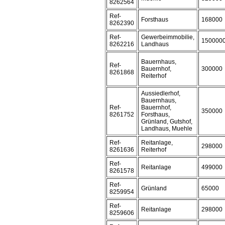
8262564
Ref-
Forsthaus
168000
8262390
Ref-
Gewerbeimmobilie,
150000
8262216
Landhaus
Bauernhaus,
Ref-
Bauernhof,
300000
8261868
Reiterhof
Aussiedlerhof,
Bauernhaus,
Ref-
Bauernhof,
350000
8261752
Forsthaus,
Grünland, Gutshof,
Landhaus, Muehle
Ref-
Reitanlage,
298000
8261636
Reiterhof
Ref-
Reitanlage
499000
8261578
Ref-
Grünland
65000
8259954
Ref-
Reitanlage
298000
8259606