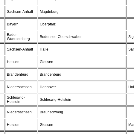
Sachsen-Anhalt
Magdeburg
Bayern
Oberpfalz
Baden-
Bodensee-Oberschwaben
Si
Wuerttemberg
Sachsen-Anhalt
Halle
Sa
Hessen
Giessen
Brandenburg
Brandenburg
Niedersachsen
Hannover
Ho
Schleswig-
Schleswig-Holstein
Holstein
Niedersachsen
Braunschweig
Hessen
Giessen
Mar