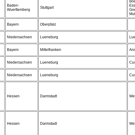
Boe
Baden-
Ess
Stuttgart
Wuerttemberg
Go
Mut
Bayern
Oberpfalz
Niedersachsen
Lueneburg
Lu
Bayern
Mittelfranken
An
Niedersachsen
Lueneburg
Cu
Niedersachsen
Lueneburg
Cu
Hessen
Darmstadt
Wet
Hessen
Darmstadt
Wet