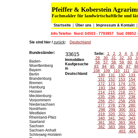
Pfeiffer & Koberstein Agrar
Fachmakler für landwirtschaftliche und lä
Startseite
|
Über uns
|
Impressum & Kontakt
Info-Telefon
Nord: 04503 - 7793957
Süd: 09852 
Sie sind hier /
zurück
:
Deutschland
Bundesländer:
33615
Seite:
1
2
3
4
5
29
30
31
32
33
3
Immobilien
Baden-
56
57
58
59
60
6
Kaufgesuche
Wuerttemberg
83
84
85
86
87
8
in
Bayern
108
109
110
111
11
Deutschland
Berlin
130
131
132
133
Brandenburg
151
152
153
154
Bremen
172
173
174
175
Hamburg
193
194
195
196
Hessen
214
215
216
217
Mecklenburg-
235
236
237
238
Vorpommern
256
257
258
259
Niedersachsen
277
278
279
280
Nordrhein-
298
299
300
301
Westfalen
319
320
321
322
Rheinland-Pfalz
340
341
342
343
Saarland
361
362
363
364
Sachsen
382
383
384
385
Sachsen-Anhalt
403
404
Schleswig-Holstein