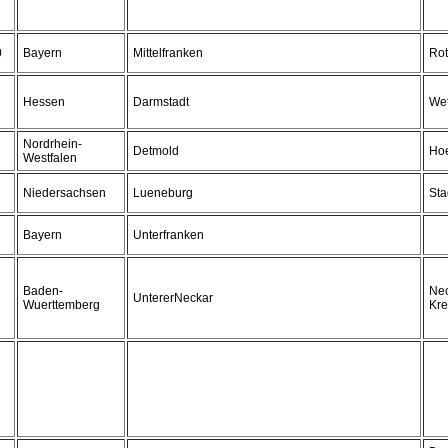
0
Bayern
Mittelfranken
Ro
Hessen
Darmstadt
Wet
Nordrhein-
Detmold
Hoe
Westfalen
Niedersachsen
Lueneburg
St
Bayern
Unterfranken
Baden-
Ne
UntererNeckar
Wuerttemberg
Kre