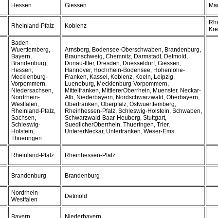
Hessen
Giessen
Mar
Rhe
Rheinland-Pfalz
Koblenz
Kre
Baden-
Wuerttemberg,
Arnsberg, Bodensee-Oberschwaben, Brandenburg,
Bayern,
Braunschweig, Chemnitz, Darmstadt, Detmold,
Brandenburg,
Donau-Iller, Dresden, Duesseldorf, Giessen,
Hessen,
Hannover, Hochrhein-Bodensee, Hohenlohe-
Mecklenburg-
Franken, Kassel, Koblenz, Koeln, Leipzig,
Vorpommern,
Lueneburg, Mecklenburg-Vorpommern,
Niedersachsen,
Mittelfranken, MittlererOberrhein, Muenster, Neckar-
Nordrhein-
Alb, Niederbayern, Nordschwarzwald, Oberbayern,
Westfalen,
Oberfranken, Oberpfalz, Ostwuerttemberg,
Rheinland-Pfalz,
Rheinhessen-Pfalz, Schleswig-Holstein, Schwaben,
Sachsen,
Schwarzwald-Baar-Heuberg, Stuttgart,
Schleswig-
SuedlicherOberrhein, Thueringen, Trier,
Holstein,
UntererNeckar, Unterfranken, Weser-Ems
Thueringen
Rheinland-Pfalz
Rheinhessen-Pfalz
Brandenburg
Brandenburg
Nordrhein-
Detmold
Westfalen
Bayern
Niederbayern