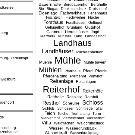
Bauernhöfe
Bergbauernhof
Berghütte
ndkreise
Bio
Biogas
Denkmalschutz
Dreiseithof
Eigenjagd
Fachwerkhaus
Ferienhaus
Fischteich
Fischweiher
Fläche
Forsthaus
Forsthäuser
Geflügel
Gutshof
Geflügelhof
Grünland
Gärtnerei
Jagd
Herrenhäuser
iberg
Kraftwerk
Kuhstall
Land
Landgasthof
Landhaus
Landhäuser
Milchviehbetrieb
Mühle
burg-Biedenkopf
Muehle
Mühle bayern
Mühlen
Pferd
Pferde
Pfarrhaus
Pferdehaltung
Pferdehof
Ponyhof
dwigsburg
Reitanlage
Reitanlagen
Reiterhof
Reiterhöfe
Reithalle
Reitplatz
Reitstall
Schloss
Resthof
ggendorf
Scheune
Stall
Schloß
Schlösser
Schmiede
Teich
Teiche
Tierhaltung
Turm
ade
Vierkanthof
Vierseitenhof
Vierseithof
Villa
Waldflächen
Waldgrundstück
ssenburg-
Wasser
Wassergrundstück
nzenhausen
Wasserkraft
Wasserkraftanlage