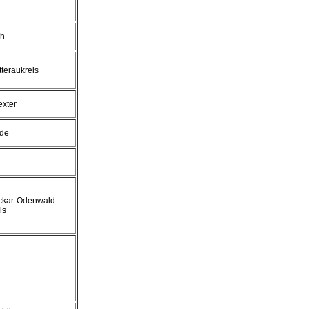
th
teraukreis
xter
ade
ckar-Odenwald-
is