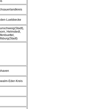
is
hsauerlandkreis
nden-Luebbecke
unschweig(Stadt),
horn, Helmstedt,
fenbuettel,
fsburg(Stadt)
xhaven
walm-Eder-Kreis