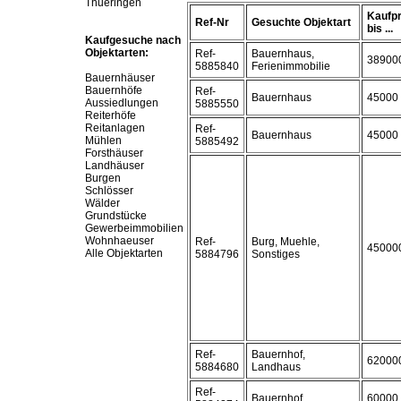
Thueringen
Kaufpr
Ref-Nr
Gesuchte Objektart
bis ...
Kaufgesuche nach
Objektarten:
Ref-
Bauernhaus,
38900
5885840
Ferienimmobilie
Bauernhäuser
Bauernhöfe
Ref-
Bauernhaus
45000
Aussiedlungen
5885550
Reiterhöfe
Reitanlagen
Ref-
Bauernhaus
45000
Mühlen
5885492
Forsthäuser
Landhäuser
Burgen
Schlösser
Wälder
Grundstücke
Gewerbeimmobilien
Wohnhaeuser
Ref-
Burg, Muehle,
45000
Alle Objektarten
5884796
Sonstiges
Ref-
Bauernhof,
62000
5884680
Landhaus
Ref-
Bauernhof
60000