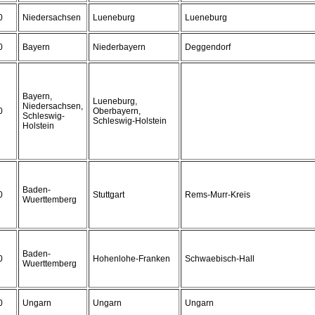
0
Niedersachsen
Lueneburg
Lueneburg
0
Bayern
Niederbayern
Deggendorf
Bayern,
Lueneburg,
Niedersachsen,
0
Oberbayern,
Schleswig-
Schleswig-Holstein
Holstein
Baden-
0
Stuttgart
Rems-Murr-Kreis
Wuerttemberg
Baden-
0
Hohenlohe-Franken
Schwaebisch-Hall
Wuerttemberg
0
Ungarn
Ungarn
Ungarn