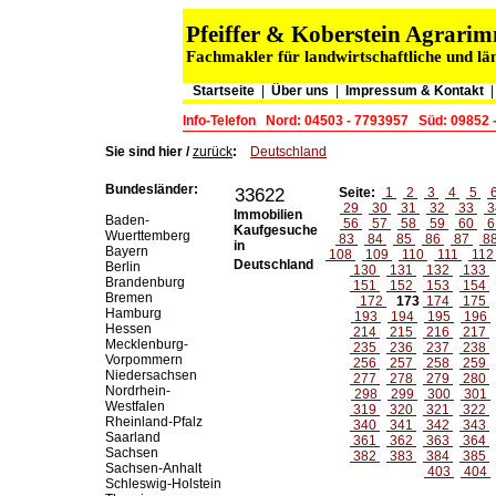
Pfeiffer & Koberstein Agrar
Fachmakler für landwirtschaftliche und lä
Startseite
|
Über uns
|
Impressum & Kontakt
Info-Telefon
Nord: 04503 - 7793957
Süd: 09852 
Sie sind hier /
zurück
:
Deutschland
Bundesländer:
33622
Seite:
1
2
3
4
5
29
30
31
32
33
3
Immobilien
Baden-
56
57
58
59
60
6
Kaufgesuche
Wuerttemberg
83
84
85
86
87
8
in
Bayern
108
109
110
111
11
Deutschland
Berlin
130
131
132
133
Brandenburg
151
152
153
154
Bremen
172
173
174
175
Hamburg
193
194
195
196
Hessen
214
215
216
217
Mecklenburg-
235
236
237
238
Vorpommern
256
257
258
259
Niedersachsen
277
278
279
280
Nordrhein-
298
299
300
301
Westfalen
319
320
321
322
Rheinland-Pfalz
340
341
342
343
Saarland
361
362
363
364
Sachsen
382
383
384
385
Sachsen-Anhalt
403
404
Schleswig-Holstein