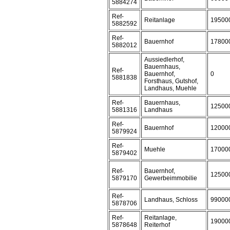
5884274
Ref-
Reitanlage
19500
5882592
Ref-
Bauernhof
17800
5882012
Aussiedlerhof,
Bauernhaus,
Ref-
Bauernhof,
0
5881838
Forsthaus, Gutshof,
Landhaus, Muehle
Ref-
Bauernhaus,
12500
5881316
Landhaus
Ref-
Bauernhof
12000
5879924
Ref-
Muehle
17000
5879402
Ref-
Bauernhof,
12500
5879170
Gewerbeimmobilie
Ref-
Landhaus, Schloss
99000
5878706
Ref-
Reitanlage,
19000
5878648
Reiterhof