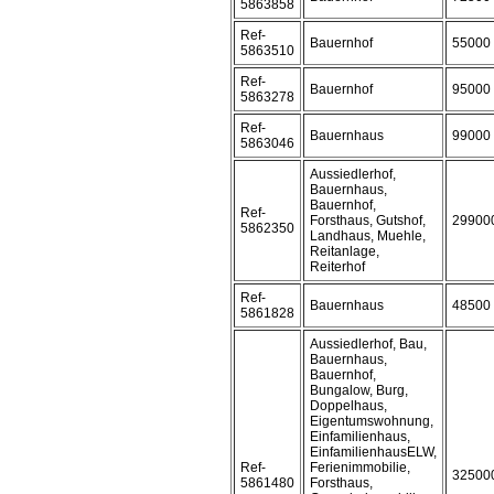
5863858
Ref-
Bauernhof
55000
5863510
Ref-
Bauernhof
95000
5863278
Ref-
Bauernhaus
99000
5863046
Aussiedlerhof,
Bauernhaus,
Bauernhof,
Ref-
Forsthaus, Gutshof,
29900
5862350
Landhaus, Muehle,
Reitanlage,
Reiterhof
Ref-
Bauernhaus
48500
5861828
Aussiedlerhof, Bau,
Bauernhaus,
Bauernhof,
Bungalow, Burg,
Doppelhaus,
Eigentumswohnung,
Einfamilienhaus,
EinfamilienhausELW,
Ref-
Ferienimmobilie,
32500
5861480
Forsthaus,