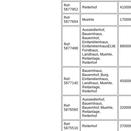
Ref-
Reiterhof
41000
5877952
Ref-
Muehle
17000
5877604
Aussiedlerhof,
Bauernhaus,
Bauernhof,
Einfamilienhaus,
Ref-
EinfamilienhausELW,
88000
5877488
Forsthaus,
Landhaus, Muehle,
Reitanlage,
Reiterhof
Bauernhaus,
Bauernhof, Burg,
Ref-
Einfamilienhaus,
45000
5877140
Landhaus, Muehle,
Reitanlage,
Reiterhof
Aussiedlerhof,
Bauernhaus,
Ref-
Bauernhof, Muehle,
32000
5876560
Reitanlage,
Reiterhof
Ref-
Reiterhof
37000
5875516