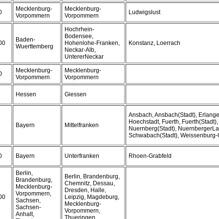
Mecklenburg-
Mecklenburg-
0
Ludwigslust
Vorpommern
Vorpommern
Hochrhein-
Bodensee,
Baden-
00
Hohenlohe-Franken,
Konstanz, Loerrach
Wuerttemberg
Neckar-Alb,
UntererNeckar
Mecklenburg-
Mecklenburg-
0
Vorpommern
Vorpommern
Hessen
Giessen
Ansbach, Ansbach(Stadt), Erlange
Hoechstadt, Fuerth, Fuerth(Stadt),
Bayern
Mittelfranken
Nuernberg(Stadt), NuernbergerLa
Schwabach(Stadt), Weissenburg
0
Bayern
Unterfranken
Rhoen-Grabfeld
Berlin,
Berlin, Brandenburg,
Brandenburg,
Chemnitz, Dessau,
Mecklenburg-
Dresden, Halle,
Vorpommern,
00
Leipzig, Magdeburg,
Sachsen,
Mecklenburg-
Sachsen-
Vorpommern,
Anhalt,
Thueringen