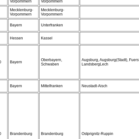
Vorpommern
Vorpommern
Mecklenburg-
Mecklenburg-
Vorpommern
Vorpommern
Bayern
Unterfranken
Hessen
Kassel
Oberbayern,
Augsburg, Augsburg(Stadt), Fuers
0
Bayern
Schwaben
LandsbergLech
Bayern
Mittelfranken
Neustadt-Aisch
0
Brandenburg
Brandenburg
Ostprignitz-Ruppin