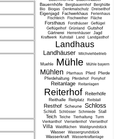
Bauernhöfe
Bergbauernhof
Berghütte
Bio
Biogas
Denkmalschutz
Dreiseithof
Eigenjagd
Fachwerkhaus
Ferienhaus
Fischteich
Fischweiher
Fläche
Forsthaus
Forsthäuser
Geflügel
Gutshof
Geflügelhof
Grünland
Gärtnerei
Jagd
Herrenhäuser
Kraftwerk
Kuhstall
Land
Landgasthof
Landhaus
Landhäuser
Milchviehbetrieb
Mühle
Muehle
Mühle bayern
Mühlen
Pferd
Pferde
Pfarrhaus
Pferdehaltung
Pferdehof
Ponyhof
Reitanlage
Reitanlagen
Reiterhof
Reiterhöfe
Reithalle
Reitplatz
Reitstall
Schloss
Resthof
Scheune
Stall
Schloß
Schlösser
Schmiede
Teich
Teiche
Tierhaltung
Turm
Vierkanthof
Vierseitenhof
Vierseithof
Villa
Waldflächen
Waldgrundstück
Wasser
Wassergrundstück
Wasserkraft
Wasserkraftanlage