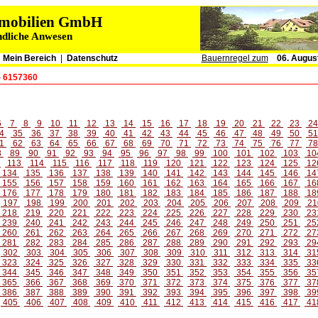
immobilien GmbH
ndliche Anwesen
|
Mein Bereich
|
Datenschutz
Bauernregel zum
06. Augus
- 6157360
6
7
8
9
10
11
12
13
14
15
16
17
18
19
20
21
22
23
2
4
35
36
37
38
39
40
41
42
43
44
45
46
47
48
49
50
5
1
62
63
64
65
66
67
68
69
70
71
72
73
74
75
76
77
7
8
89
90
91
92
93
94
95
96
97
98
99
100
101
102
103
10
2
113
114
115
116
117
118
119
120
121
122
123
124
125
12
134
135
136
137
138
139
140
141
142
143
144
145
146
14
155
156
157
158
159
160
161
162
163
164
165
166
167
16
176
177
178
179
180
181
182
183
184
185
186
187
188
18
197
198
199
200
201
202
203
204
205
206
207
208
209
21
218
219
220
221
222
223
224
225
226
227
228
229
230
23
239
240
241
242
243
244
245
246
247
248
249
250
251
25
260
261
262
263
264
265
266
267
268
269
270
271
272
27
281
282
283
284
285
286
287
288
289
290
291
292
293
29
302
303
304
305
306
307
308
309
310
311
312
313
314
31
323
324
325
326
327
328
329
330
331
332
333
334
335
33
344
345
346
347
348
349
350
351
352
353
354
355
356
35
365
366
367
368
369
370
371
372
373
374
375
376
377
37
386
387
388
389
390
391
392
393
394
395
396
397
398
39
405
406
407
408
409
410
411
412
413
414
415
416
417
41