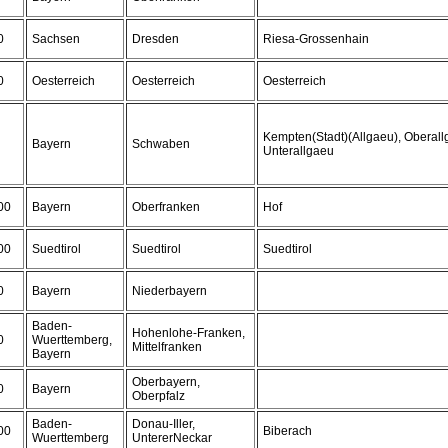
0
Sachsen
Dresden
Riesa-Grossenhain
0
Oesterreich
Oesterreich
Oesterreich
Kempten(Stadt)(Allgaeu), Oberall
Bayern
Schwaben
Unterallgaeu
00
Bayern
Oberfranken
Hof
00
Suedtirol
Suedtirol
Suedtirol
0
Bayern
Niederbayern
Baden-
Hohenlohe-Franken,
0
Wuerttemberg,
Mittelfranken
Bayern
Oberbayern,
0
Bayern
Oberpfalz
Baden-
Donau-Iller,
00
Biberach
Wuerttemberg
UntererNeckar