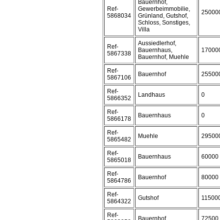
Bauernhof,
Ref-
Gewerbeimmobilie,
25000
5868034
Grünland, Gutshof,
Schloss, Sonstiges,
Villa
Aussiedlerhof,
Ref-
Bauernhaus,
17000
5867338
Bauernhof, Muehle
Ref-
Bauernhof
25500
5867106
Ref-
Landhaus
0
5866352
Ref-
Bauernhaus
0
5866178
Ref-
Muehle
29500
5865482
Ref-
Bauernhaus
60000
5865018
Ref-
Bauernhof
80000
5864786
Ref-
Gutshof
11500
5864322
Ref-
Bauernhof
72500