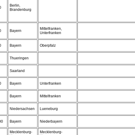
Berlin,
0
Brandenburg
Mittelfranken,
0
Bayern
Unterfranken
0
Bayern
Oberpfalz
Thueringen
Saarland
0
Bayern
Unterfranken
Bayern
Mittelfranken
Niedersachsen
Lueneburg
00
Bayern
Niederbayern
Mecklenburg-
Mecklenburg-