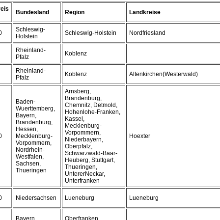
eis
Bundesland
Region
Landkreise
Schleswig-
0
Schleswig-Holstein
Nordfriesland
Holstein
Rheinland-
Koblenz
Pfalz
Rheinland-
Koblenz
Altenkirchen(Westerwald)
Pfalz
Arnsberg,
Brandenburg,
Baden-
Chemnitz, Detmold,
Wuerttemberg,
Hohenlohe-Franken,
Bayern,
Kassel,
Brandenburg,
Mecklenburg-
Hessen,
Vorpommern,
0
Mecklenburg-
Hoexter
Niederbayern,
Vorpommern,
Oberpfalz,
Nordrhein-
Schwarzwald-Baar-
Westfalen,
Heuberg, Stuttgart,
Sachsen,
Thueringen,
Thueringen
UntererNeckar,
Unterfranken
0
Niedersachsen
Lueneburg
Lueneburg
Bayern
Oberfranken