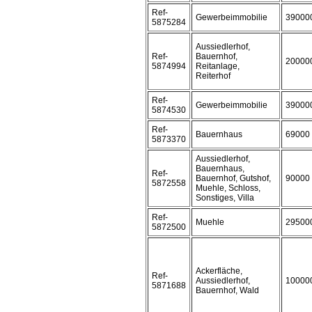
Ref-
Gewerbeimmobilie
39000
5875284
Aussiedlerhof,
Ref-
Bauernhof,
20000
5874994
Reitanlage,
Reiterhof
Ref-
Gewerbeimmobilie
39000
5874530
Ref-
Bauernhaus
69000
5873370
Aussiedlerhof,
Bauernhaus,
Ref-
Bauernhof, Gutshof,
90000
5872558
Muehle, Schloss,
Sonstiges, Villa
Ref-
Muehle
29500
5872500
Ackerfläche,
Ref-
Aussiedlerhof,
10000
5871688
Bauernhof, Wald