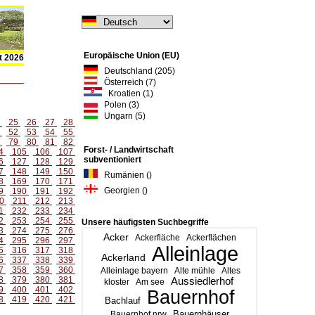
Europäische Union (EU)
t 2026
Deutschland (205)
Österreich (7)
Kroatien (1)
Polen (3)
Ungarn (5)
4
25
26
27
28
1
52
53
54
55
8
79
80
81
82
Forst- / Landwirtschaft
4
105
106
107
subventioniert
6
127
128
129
7
148
149
150
Rumänien ()
8
169
170
171
Georgien ()
9
190
191
192
0
211
212
213
1
232
233
234
2
253
254
255
Unsere häufigsten Suchbegriffe
3
274
275
276
Acker
Ackerfläche
Ackerflächen
4
295
296
297
Alleinlage
5
316
317
318
Ackerland
6
337
338
339
7
358
359
360
Alleinlage bayern
Alte mühle
Altes
8
379
380
381
Aussiedlerhof
kloster
Am see
9
400
401
402
Bauernhof
8
419
420
421
Bachlauf
Bauernhäuser
Bauernhof nrw