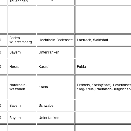
Thueringen
Baden-
0
Hochrhein-Bodensee
Loerrach, Waldshut
Wuerttemberg
0
Bayern
Unterfranken
0
Hessen
Kassel
Fulda
Nordrhein-
Erftkreis, Koeln(Stadt), Leverkuse
Koeln
Westfalen
Sieg-Kreis, Rheinisch-Bergischer-
0
Bayern
Schwaben
0
Bayern
Unterfranken