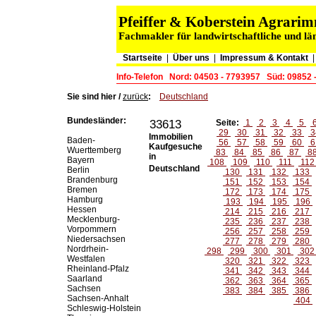
Pfeiffer & Koberstein Agrar
Fachmakler für landwirtschaftliche und lä
Startseite
|
Über uns
|
Impressum & Kontakt
Info-Telefon
Nord: 04503 - 7793957
Süd: 09852 
Sie sind hier /
zurück
:
Deutschland
Bundesländer:
33613
Seite:
1
2
3
4
5
29
30
31
32
33
3
Immobilien
Baden-
56
57
58
59
60
6
Kaufgesuche
Wuerttemberg
83
84
85
86
87
8
in
Bayern
108
109
110
111
11
Deutschland
Berlin
130
131
132
133
Brandenburg
151
152
153
154
Bremen
172
173
174
175
Hamburg
193
194
195
196
Hessen
214
215
216
217
Mecklenburg-
235
236
237
238
Vorpommern
256
257
258
259
Niedersachsen
277
278
279
280
Nordrhein-
298
299
300
301
30
Westfalen
320
321
322
323
Rheinland-Pfalz
341
342
343
344
Saarland
362
363
364
365
Sachsen
383
384
385
386
Sachsen-Anhalt
404
Schleswig-Holstein