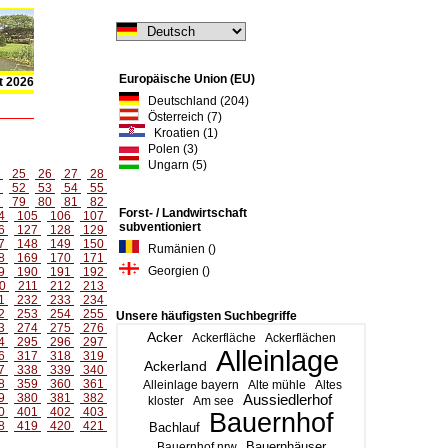
Europäische Union (EU)
t 2026
Deutschland (204)
Österreich (7)
Kroatien (1)
Polen (3)
Ungarn (5)
4
25
26
27
28
1
52
53
54
55
8
79
80
81
82
Forst- / Landwirtschaft
4
105
106
107
subventioniert
6
127
128
129
7
148
149
150
Rumänien ()
8
169
170
171
Georgien ()
9
190
191
192
0
211
212
213
1
232
233
234
2
253
254
255
Unsere häufigsten Suchbegriffe
3
274
275
276
Acker
Ackerfläche
Ackerflächen
4
295
296
297
Alleinlage
6
317
318
319
Ackerland
7
338
339
340
8
359
360
361
Alleinlage bayern
Alte mühle
Altes
9
380
381
382
Aussiedlerhof
kloster
Am see
0
401
402
403
Bauernhof
8
419
420
421
Bachlauf
Bauernhäuser
Bauernhof nrw