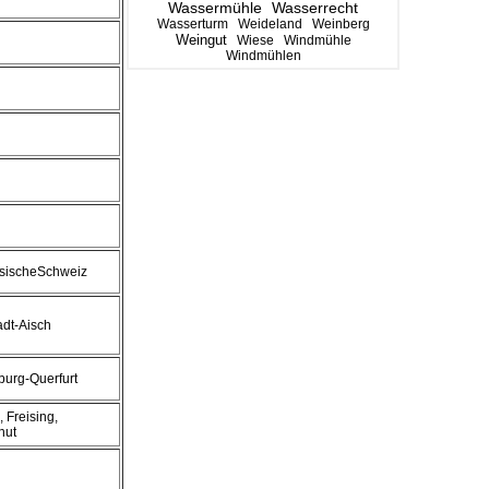
Wassermühle
Wasserrecht
Wasserturm
Weideland
Weinberg
Weingut
Wiese
Windmühle
Windmühlen
sischeSchweiz
dt-Aisch
urg-Querfurt
, Freising,
hut