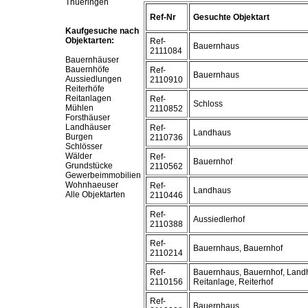
Thueringen
Ref-Nr
Gesuchte Objektart
Kaufgesuche nach
Objektarten:
Ref-
Bauernhaus
2111084
Bauernhäuser
Bauernhöfe
Ref-
Bauernhaus
Aussiedlungen
2110910
Reiterhöfe
Reitanlagen
Ref-
Schloss
Mühlen
2110852
Forsthäuser
Landhäuser
Ref-
Landhaus
Burgen
2110736
Schlösser
Wälder
Ref-
Bauernhof
Grundstücke
2110562
Gewerbeimmobilien
Wohnhaeuser
Ref-
Landhaus
Alle Objektarten
2110446
Ref-
Aussiedlerhof
2110388
Ref-
Bauernhaus, Bauernhof
2110214
Ref-
Bauernhaus, Bauernhof, Land
2110156
Reitanlage, Reiterhof
Ref-
Bauernhaus