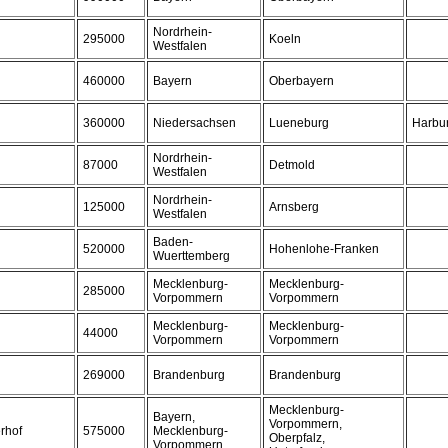
Nordrhein-
295000
Koeln
Westfalen
460000
Bayern
Oberbayern
360000
Niedersachsen
Lueneburg
Harbu
Nordrhein-
87000
Detmold
Westfalen
Nordrhein-
125000
Arnsberg
Westfalen
Baden-
520000
Hohenlohe-Franken
Wuerttemberg
Mecklenburg-
Mecklenburg-
285000
Vorpommern
Vorpommern
Mecklenburg-
Mecklenburg-
44000
Vorpommern
Vorpommern
269000
Brandenburg
Brandenburg
Mecklenburg-
Bayern,
Vorpommern,
rhof
575000
Mecklenburg-
Oberpfalz,
Vorpommern