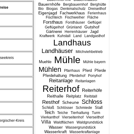
Bauernhöfe
Bergbauernhof
Berghütte
reise
Bio
Biogas
Denkmalschutz
Dreiseithof
Eigenjagd
Fachwerkhaus
Ferienhaus
Fischteich
Fischweiher
Fläche
Forsthaus
Forsthäuser
Geflügel
Gutshof
Geflügelhof
Grünland
Gärtnerei
Jagd
Herrenhäuser
Kraftwerk
Kuhstall
Land
Landgasthof
Landhaus
Landhäuser
Milchviehbetrieb
Mühle
seekreis
Muehle
Mühle bayern
Mühlen
Pferd
Pferde
Pfarrhaus
Pferdehaltung
Pferdehof
Ponyhof
Reitanlage
Reitanlagen
Reiterhof
Reiterhöfe
Reithalle
Reitplatz
Reitstall
Schloss
Resthof
Scheune
Stall
Schloß
Schlösser
Schmiede
Teich
Teiche
Tierhaltung
Turm
Vierkanthof
Vierseitenhof
Vierseithof
rgischer-Kreis
Villa
Waldflächen
Waldgrundstück
Wasser
Wassergrundstück
Wasserkraft
Wasserkraftanlage