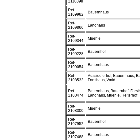
2110098
Ref-
Bauernhaus
2109982
Ref-
Landhaus
2109866
Ref-
Muehle
2109344
Ref-
Bauernhof
2109228
Ref-
Bauernhaus
2109054
Ref-
Aussiedlerhof, Bauernhaus, B
2108532
Forsthaus, Wald
Ref-
Bauernhaus, Bauernhof, Forst
2108474
Landhaus, Muehle, Reiterhof
Ref-
Muehle
2108300
Ref-
Bauernhof
2107952
Ref-
Bauernhaus
2107488