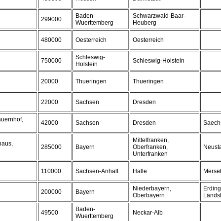
Baden-
Schwarzwald-Baar-
299000
Wuerttemberg
Heuberg
480000
Oesterreich
Oesterreich
Schleswig-
750000
Schleswig-Holstein
Holstein
20000
Thueringen
Thueringen
22000
Sachsen
Dresden
auernhof,
42000
Sachsen
Dresden
Saech
Mittelfranken,
haus,
285000
Bayern
Oberfranken,
Neusta
Unterfranken
110000
Sachsen-Anhalt
Halle
Merseb
Niederbayern,
Erding
200000
Bayern
Oberbayern
Lands
Baden-
49500
Neckar-Alb
Wuerttemberg