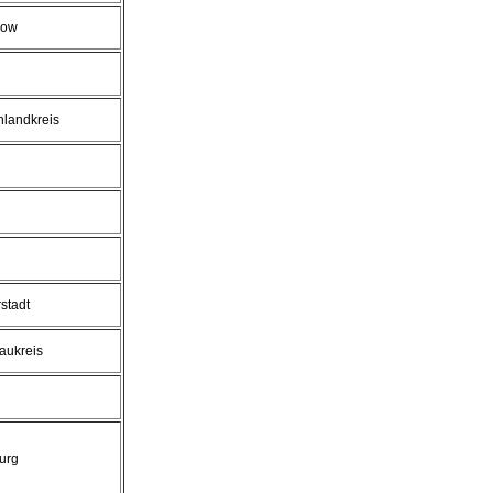
row
landkreis
stadt
aukreis
urg