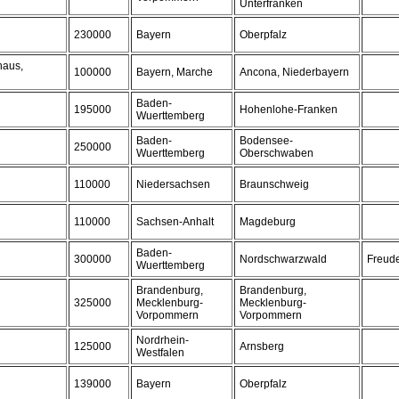
Unterfranken
230000
Bayern
Oberpfalz
haus,
100000
Bayern, Marche
Ancona, Niederbayern
Baden-
195000
Hohenlohe-Franken
Wuerttemberg
Baden-
Bodensee-
250000
Wuerttemberg
Oberschwaben
110000
Niedersachsen
Braunschweig
110000
Sachsen-Anhalt
Magdeburg
Baden-
300000
Nordschwarzwald
Freude
Wuerttemberg
Brandenburg,
Brandenburg,
325000
Mecklenburg-
Mecklenburg-
Vorpommern
Vorpommern
Nordrhein-
125000
Arnsberg
Westfalen
139000
Bayern
Oberpfalz