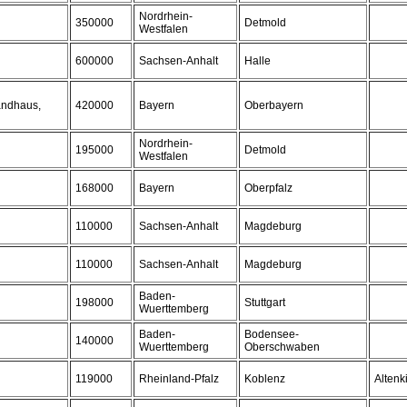
Nordrhein-
350000
Detmold
Westfalen
600000
Sachsen-Anhalt
Halle
andhaus,
420000
Bayern
Oberbayern
Nordrhein-
195000
Detmold
Westfalen
168000
Bayern
Oberpfalz
110000
Sachsen-Anhalt
Magdeburg
110000
Sachsen-Anhalt
Magdeburg
Baden-
198000
Stuttgart
Wuerttemberg
Baden-
Bodensee-
140000
Wuerttemberg
Oberschwaben
119000
Rheinland-Pfalz
Koblenz
Altenk