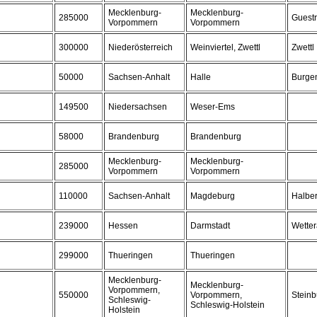
Mecklenburg-
Mecklenburg-
285000
Guest
Vorpommern
Vorpommern
300000
Niederösterreich
Weinviertel, Zwettl
Zwettl
50000
Sachsen-Anhalt
Halle
Burgen
149500
Niedersachsen
Weser-Ems
58000
Brandenburg
Brandenburg
Mecklenburg-
Mecklenburg-
285000
Vorpommern
Vorpommern
110000
Sachsen-Anhalt
Magdeburg
Halber
239000
Hessen
Darmstadt
Wetter
299000
Thueringen
Thueringen
Mecklenburg-
Mecklenburg-
Vorpommern,
550000
Vorpommern,
Steinb
Schleswig-
Schleswig-Holstein
Holstein