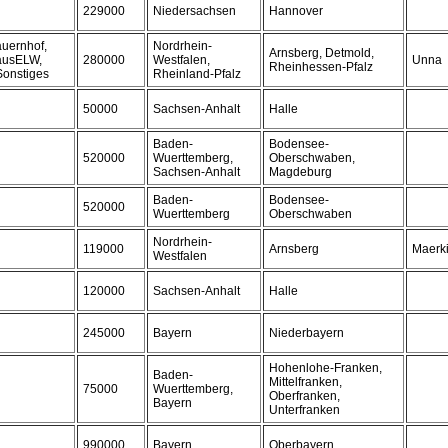
229000
Niedersachsen
Hannover
auernhof,
Nordrhein-
Arnsberg, Detmold,
hausELW,
280000
Westfalen,
Unna
Rheinhessen-Pfalz
Sonstiges
Rheinland-Pfalz
50000
Sachsen-Anhalt
Halle
Baden-
Bodensee-
520000
Wuerttemberg,
Oberschwaben,
Sachsen-Anhalt
Magdeburg
Baden-
Bodensee-
520000
Wuerttemberg
Oberschwaben
Nordrhein-
119000
Arnsberg
Maerki
Westfalen
120000
Sachsen-Anhalt
Halle
245000
Bayern
Niederbayern
Hohenlohe-Franken,
Baden-
Mittelfranken,
75000
Wuerttemberg,
Oberfranken,
Bayern
Unterfranken
990000
Bayern
Oberbayern