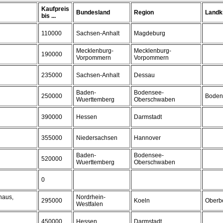
Kaufpreis
Bundesland
Region
Landk
bis ...
110000
Sachsen-Anhalt
Magdeburg
Mecklenburg-
Mecklenburg-
190000
Vorpommern
Vorpommern
235000
Sachsen-Anhalt
Dessau
Baden-
Bodensee-
250000
Boden
Wuerttemberg
Oberschwaben
390000
Hessen
Darmstadt
355000
Niedersachsen
Hannover
Baden-
Bodensee-
520000
Wuerttemberg
Oberschwaben
0
haus,
Nordrhein-
295000
Koeln
Oberbe
Westfalen
450000
Hessen
Darmstadt