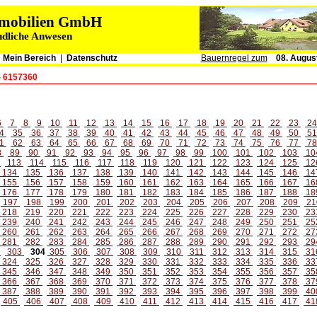
immobilien GmbH
ndliche Anwesen
|
Mein Bereich
|
Datenschutz
Bauernregel zum
08. Augus
- 6157360
6
7
8
9
10
11
12
13
14
15
16
17
18
19
20
21
22
23
2
4
35
36
37
38
39
40
41
42
43
44
45
46
47
48
49
50
5
1
62
63
64
65
66
67
68
69
70
71
72
73
74
75
76
77
7
8
89
90
91
92
93
94
95
96
97
98
99
100
101
102
103
10
2
113
114
115
116
117
118
119
120
121
122
123
124
125
12
134
135
136
137
138
139
140
141
142
143
144
145
146
14
155
156
157
158
159
160
161
162
163
164
165
166
167
16
176
177
178
179
180
181
182
183
184
185
186
187
188
18
197
198
199
200
201
202
203
204
205
206
207
208
209
21
218
219
220
221
222
223
224
225
226
227
228
229
230
23
239
240
241
242
243
244
245
246
247
248
249
250
251
25
260
261
262
263
264
265
266
267
268
269
270
271
272
27
281
282
283
284
285
286
287
288
289
290
291
292
293
29
2
303
304
305
306
307
308
309
310
311
312
313
314
315
31
324
325
326
327
328
329
330
331
332
333
334
335
336
33
345
346
347
348
349
350
351
352
353
354
355
356
357
35
366
367
368
369
370
371
372
373
374
375
376
377
378
37
387
388
389
390
391
392
393
394
395
396
397
398
399
40
405
406
407
408
409
410
411
412
413
414
415
416
417
41