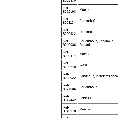
8052430
Ref-
Muehle
8052198
Ref-
Bauernhof
8051154
Ref-
Reiterhof
8050922
Ref-
Bauernhaus, Landhaus,
8049936
Reitanlage
Ref-
Muehle
8049414
Ref-
Wald
8049240
Ref-
Landhaus, Mehrfamilienh
8048022
Ref-
Bauernhaus
8047906
Ref-
Schloss
8047442
Ref-
Muehle
8046978