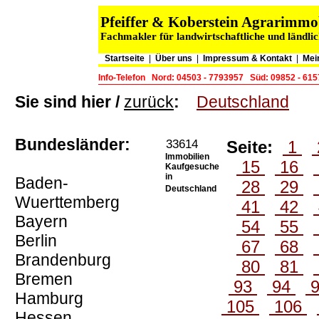
Pfeiffer & Koberstein Agrarimm
Fachmakler für landwirtschaftliche und ländli
Startseite
|
Über uns
|
Impressum & Kontakt
|
Mei
Info-Telefon
Nord: 04503 - 7793957
Süd: 09852 - 61
Sie sind hier /
zurück
:
Deutschland
Bundesländer:
33614
Seite:
1
Immobilien
15
16
Kaufgesuche
in
Baden-
28
29
Deutschland
Wuerttemberg
41
42
Bayern
54
55
Berlin
67
68
Brandenburg
80
81
Bremen
93
94
Hamburg
105
106
Hessen