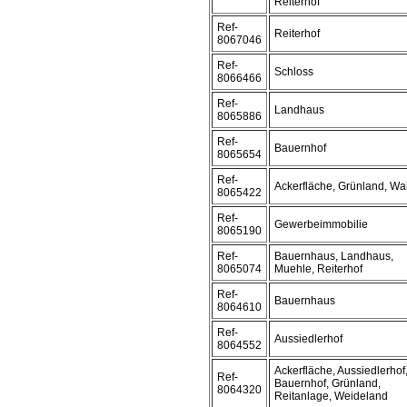
Reiterhof
Ref-
Reiterhof
8067046
Ref-
Schloss
8066466
Ref-
Landhaus
8065886
Ref-
Bauernhof
8065654
Ref-
Ackerfläche, Grünland, Wa
8065422
Ref-
Gewerbeimmobilie
8065190
Ref-
Bauernhaus, Landhaus,
8065074
Muehle, Reiterhof
Ref-
Bauernhaus
8064610
Ref-
Aussiedlerhof
8064552
Ackerfläche, Aussiedlerhof
Ref-
Bauernhof, Grünland,
8064320
Reitanlage, Weideland