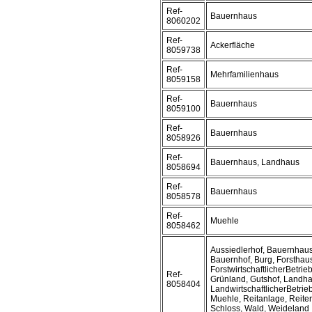
Ref-
Bauernhaus
8060202
Ref-
Ackerfläche
8059738
Ref-
Mehrfamilienhaus
8059158
Ref-
Bauernhaus
8059100
Ref-
Bauernhaus
8058926
Ref-
Bauernhaus, Landhaus
8058694
Ref-
Bauernhaus
8058578
Ref-
Muehle
8058462
Aussiedlerhof, Bauernhaus
Bauernhof, Burg, Forsthau
ForstwirtschaftlicherBetrieb
Ref-
Grünland, Gutshof, Landha
8058404
LandwirtschaftlicherBetrieb
Muehle, Reitanlage, Reiter
Schloss, Wald, Weideland