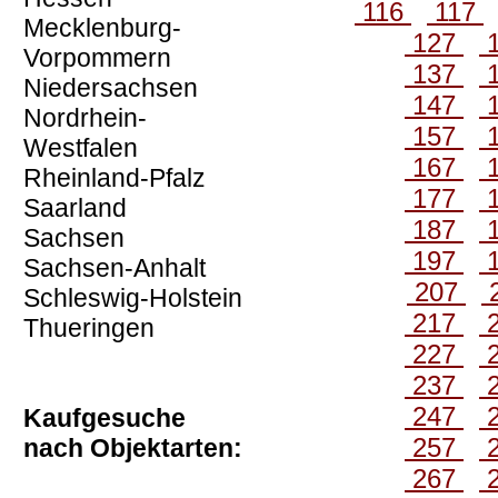
116
117
Mecklenburg-
127
Vorpommern
137
Niedersachsen
147
Nordrhein-
157
Westfalen
167
Rheinland-Pfalz
177
Saarland
187
Sachsen
197
Sachsen-Anhalt
207
Schleswig-Holstein
217
Thueringen
227
237
247
Kaufgesuche
257
nach Objektarten:
267