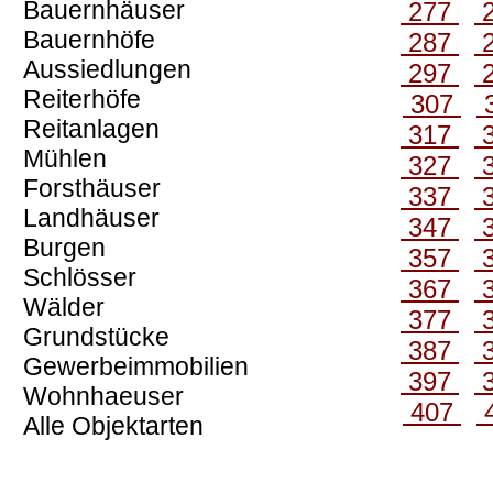
Bauernhäuser
277
Bauernhöfe
287
Aussiedlungen
297
Reiterhöfe
307
Reitanlagen
317
Mühlen
327
Forsthäuser
337
Landhäuser
347
Burgen
357
Schlösser
367
Wälder
377
Grundstücke
387
Gewerbeimmobilien
397
Wohnhaeuser
407
Alle Objektarten