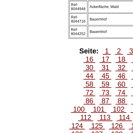
Ref-
Ackerfläche, Wald
8044948
Ref-
Bauernhof
8044716
Ref-
Bauernhof
8044252
Seite:
1
2
16
17
18
30
31
32
44
45
46
58
59
60
72
73
74
86
87
88
100
101
102
112
113
114
124
125
126