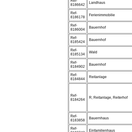
Ref-
Landhaus
8186642
Ref-
Ferienimmobilie
8186178
Ref-
Bauernhof
8186004
Ref-
Bauernhof
8185424
Ref-
Wald
8185134
Ref-
Bauernhof
8184902
Ref-
Reitanlage
8184844
Ref-
R, Reitanlage, Reiterhof
8184264
Ref-
Bauernhaus
8183858
Ref-
Einfamilienhaus