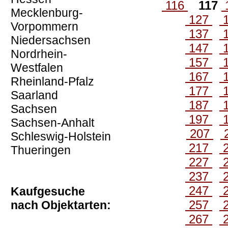
116
117
Mecklenburg-
127
Vorpommern
137
Niedersachsen
147
Nordrhein-
157
Westfalen
167
Rheinland-Pfalz
177
Saarland
187
Sachsen
197
Sachsen-Anhalt
207
Schleswig-Holstein
217
Thueringen
227
237
247
Kaufgesuche
257
nach Objektarten:
267