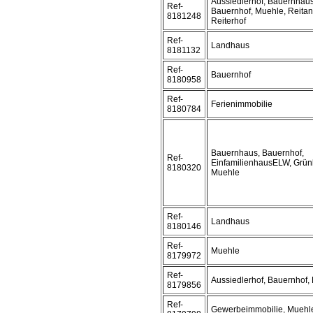
Aussiedlerhof, Bauernhaus
Ref-
Bauernhof, Muehle, Reitan
8181248
Reiterhof
Ref-
Landhaus
8181132
Ref-
Bauernhof
8180958
Ref-
Ferienimmobilie
8180784
Bauernhaus, Bauernhof,
Ref-
EinfamilienhausELW, Grün
8180320
Muehle
Ref-
Landhaus
8180146
Ref-
Muehle
8179972
Ref-
Aussiedlerhof, Bauernhof,
8179856
Ref-
Gewerbeimmobilie, Muehl