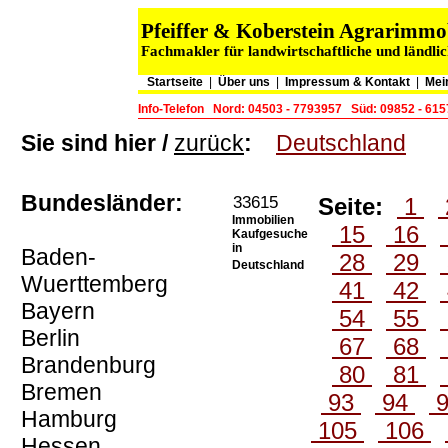
Pfeiffer & Koberstein Agrarimm
Fachmakler für landwirtschaftliche und ländli
Startseite
|
Über uns
|
Impressum & Kontakt
|
Mei
Info-Telefon
Nord: 04503 - 7793957
Süd: 09852 - 61
Sie sind hier /
zurück
:
Deutschland
Bundesländer:
33615
Seite:
1
Immobilien
15
16
Kaufgesuche
in
Baden-
28
29
Deutschland
Wuerttemberg
41
42
Bayern
54
55
Berlin
67
68
Brandenburg
80
81
Bremen
93
94
Hamburg
105
106
Hessen