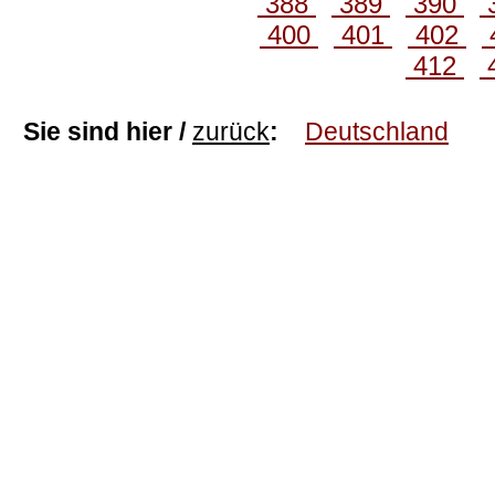
388
389
390
400
401
402
412
Sie sind hier /
zurück
:
Deutschland