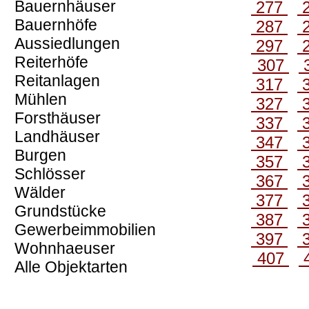
Bauernhäuser
277
Bauernhöfe
287
Aussiedlungen
297
Reiterhöfe
307
Reitanlagen
317
Mühlen
327
Forsthäuser
337
Landhäuser
347
Burgen
357
Schlösser
367
Wälder
377
Grundstücke
387
Gewerbeimmobilien
397
Wohnhaeuser
407
Alle Objektarten